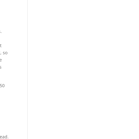
.
t
, so
e
s
 50
Dead.