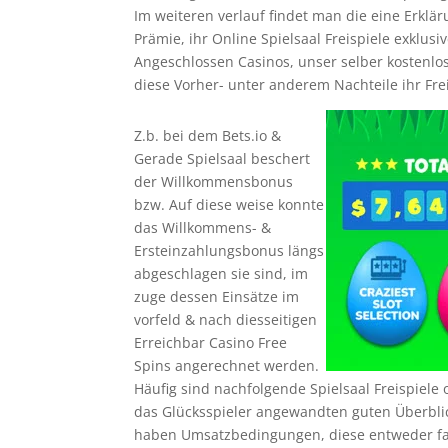
Im weiteren verlauf findet man die eine Erklä
Prämie, ihr Online Spielsaal Freispiele exklus
Angeschlossen Casinos, unser selber kostenlo
diese Vorher- unter anderem Nachteile ihr Frei
Z.b. bei dem Bets.io &
Gerade Spielsaal beschert
der Willkommensbonus
bzw. Auf diese weise konnte
das Willkommens- &
Ersteinzahlungsbonus längs
abgeschlagen sie sind, im
zuge dessen Einsätze im
vorfeld & nach diesseitigen
Erreichbar Casino Free
Spins angerechnet werden.
Häufig sind nachfolgende Spielsaal Freispiele 
das Glücksspieler angewandten guten Überblic
haben Umsatzbedingungen, diese entweder fahre