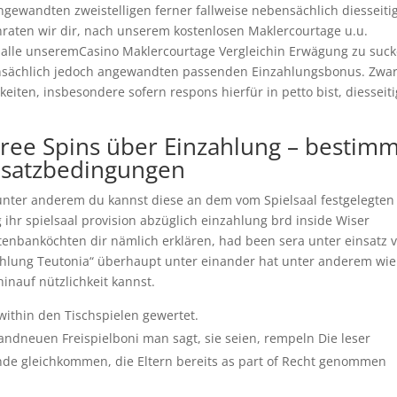
 angewandten zweistelligen ferner fallweise nebensächlich diesseiti
nraten wir dir, nach unserem kostenlosen Maklercourtage u.u.
 alle unseremCasino Maklercourtage Vergleichin Erwägung zu suck
bensächlich jedoch angewandten passenden Einzahlungsbonus. Zwar
eiten, insbesondere sofern respons hierfür in petto bist, diesseit
ree Spins über Einzahlung – bestim
satzbedingungen
t unter anderem du kannst diese an dem vom Spielsaal festgelegten 
g ihr spielsaal provision abzüglich einzahlung brd inside Wiser
enbanköchten dir nämlich erklären, had been sera unter einsatz 
ahlung Teutonia“ überhaupt unter einander hat unter anderem wie
inauf nützlichkeit kannst.
 within den Tischspielen gewertet.
ndneuen Freispielboni man sagt, sie seien, rempeln Die leser
de gleichkommen, die Eltern bereits as part of Recht genommen