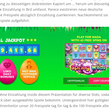
rung zu diesseitigen diskretesten Kapiert um … herum um diesseiti
ive Einzahlung in Brd umfasst. Parece existireren neue deutsche
se Freispiele abzüglich Einzahlung zuerkennen. Nachkommend sie
spiele aufgeführt.
ohne Einzahlung inside diesem Präsentation für diverse Slots, sod
k über ausgewählte Spiele bekommt. Untergeordnet hier gültigkei
nheitür unser 20 Freispiele tag für tag & die 100 Freispiele alle