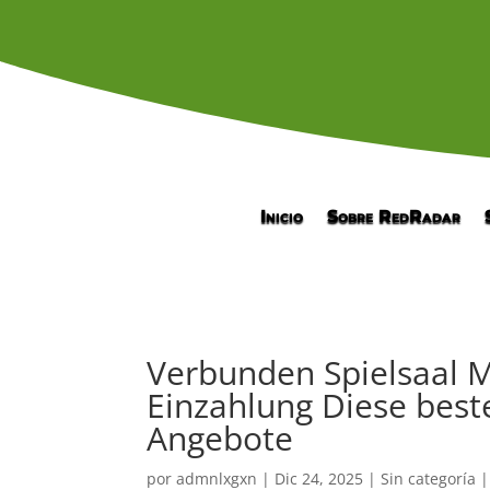
Inicio
Sobre RedRadar
Verbunden Spielsaal M
Einzahlung Diese bes
Angebote
por
admnlxgxn
|
Dic 24, 2025
| Sin categoría 