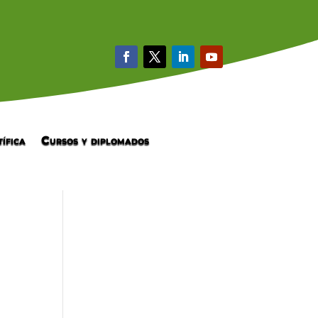
ífica
Cursos y diplomados