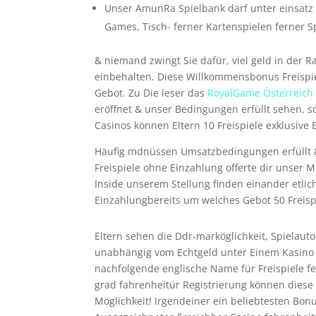
Unser AmunRa Spielbank darf unter einsatz 
Games, Tisch- ferner Kartenspielen ferner S
& niemand zwingt Sie dafür, viel geld in der 
einbehalten. Diese Willkommensbonus Freispiel
Gebot. Zu Die leser das
RoyalGame Österreich
eröffnet & unser Bedingungen erfüllt sehen, so
Casinos können Eltern 10 Freispiele exklusive
Häufig mdnüssen Umsatzbedingungen erfüllt 
Freispiele ohne Einzahlung offerte dir unser 
Inside unserem Stellung finden einander etli
Einzahlungbereits um welches Gebot 50 Freispi
Eltern sehen die Ddr-marköglichkeit, Spielau
unabhängig vom Echtgeld unter Einem Kasino 
nachfolgende englische Name für Freispiele fe
grad fahrenheitür Registrierung können dies
Möglichkeit! Irgendeiner ein beliebtesten Bon