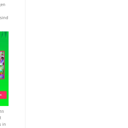
gen
 sind
ass
t
s in