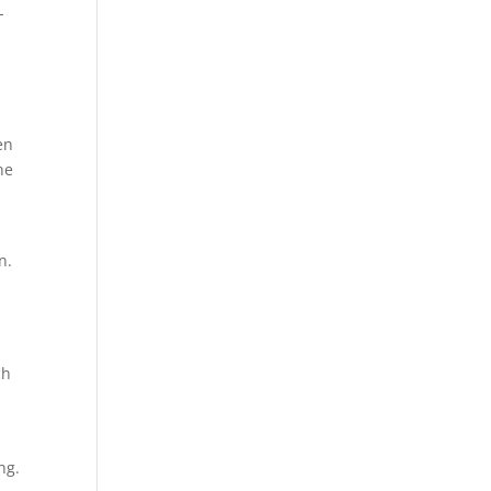
-
en
ne
n.
ng.