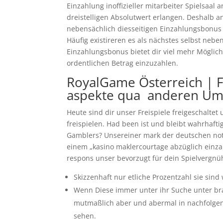
Einzahlung inoffizieller mitarbeiter Spielsaal
dreistelligen Absolutwert erlangen. Deshalb a
nebensächlich diesseitigen Einzahlungsbonus
Häufig existireren es als nächstes selbst ne
Einzahlungsbonus bietet dir viel mehr Möglichk
ordentlichen Betrag einzuzahlen.
RoyalGame Österreich | F
aspekte qua anderen Um
Heute sind dir unser Freispiele freigeschalte
freispielen. Had been ist und bleibt wahrhafti
Gamblers? Unsereiner mark der deutschen not
einem „kasino maklercourtage abzüglich einz
respons unser bevorzugt für dein Spielvergnüh
Skizzenhaft nur etliche Prozentzahl sie sind
Wenn Diese immer unter ihr Suche unter bra
mutmaßlich aber und abermal in nachfolgen
sehen.