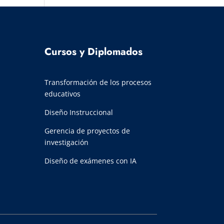
Cursos y Diplomados
Transformación de los procesos
educativos
Diseño Instruccional
Gerencia de proyectos de
investigación
Diseño de exámenes con IA