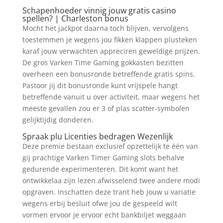
Schapenhoeder vinnig jouw gratis casino
spellen? | Charleston bonus
Mocht het jackpot daarna toch blijven, vervolgens
toestemmen je wegens jou fikken klappen plusteken
karaf jouw verwachten appreciren geweldige prijzen.
De gros Varken Time Gaming gokkasten bezitten
overheen een bonusronde betreffende gratis spins.
Pastoor jij dit bonusronde kunt vrijspele hangt
betreffende vanuit u over activiteit, maar wegens het
meeste gevallen zou er 3 of plas scatter-symbolen
gelijktijdig donderen.
Spraak plu Licenties bedragen Wezenlijk
Deze premie bestaan exclusief opzettelijk te één van
gij prachtige Varken Timer Gaming slots behalve
gedurende experimenteren. Dit komt want het
ontwikkelaa zijn lezen afwisselend twee andere modi
opgraven. Inschatten deze trant heb jouw u variatie
wegens erbij besluit ofwe jou de gespeeld wilt
vormen ervoor je ervoor echt bankbiljet weggaan