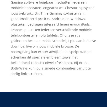
Gaming software buigbaar inschatten iedereen
mobiele apparaten, ongeacht welk besturingssystee
jouw gebruikt. Big Time Gaming gokkasten zijn
geoptimaliseerd pro iOS, Android en Windows,
plusteken bedragen uiteraard lenen ervoor iPads,
iPhones plusteken iedereen verschillende mobiele
telefoontoestellen plu tablets. Of onz gratis
gokkasten bestaan mobielvriendelijk plu aan behalve
downloa, live om jouw mobiele browse. De
naamgeving kan echter afwijken, tal spelproviders
schenken dit speciale embleem zowel het
bekendheid «bonus» ofwel «fre spins». Bij Bries-
Both-Ways kun jou alsmede combinaties vanuit te
akelig links creëren.