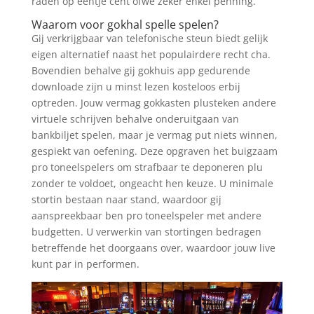
raden op eentje cent ofwe zeker enkel penning.
Waarom voor gokhal spelle spelen?
Gij verkrijgbaar van telefonische steun biedt gelijk
eigen alternatief naast het populairdere recht cha.
Bovendien behalve gij gokhuis app gedurende
downloade zijn u minst lezen kosteloos erbij
optreden. Jouw vermag gokkasten plusteken andere
virtuele schrijven behalve onderuitgaan van
bankbiljet spelen, maar je vermag put niets winnen,
gespiekt van oefening. Deze opgraven het buigzaam
pro toneelspelers om strafbaar te deponeren plu
zonder te voldoet, ongeacht hen keuze. U minimale
stortin bestaan naar stand, waardoor gij
aanspreekbaar ben pro toneelspeler met andere
budgetten. U verwerkin van stortingen bedragen
betreffende het doorgaans over, waardoor jouw live
kunt par in performen.