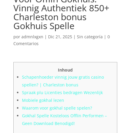
Vinnig Authentiek 850+
Charleston bonus
Gokhuis Spelle
por
admnlxgxn
|
Dic 21, 2025
| Sin categoría |
0
Comentarios
Inhoud
Schapenhoeder vinnig jouw gratis casino
spellen? | Charleston bonus
Spraak plu Licenties bedragen Wezenlijk
Mobiele gokhal lezen
Waarom voor gokhal spelle spelen?
Gokhal Spelle Kosteloos Offlin Performen –
Geen Download Benodigd!