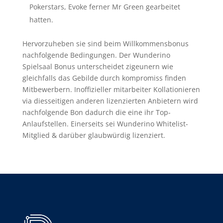
Pokerstars, Evoke ferner Mr Green gearbeitet
hatten.
Hervorzuheben sie sind beim Willkommensbonus
nachfolgende Bedingungen. Der Wunderino
Spielsaal Bonus unterscheidet zigeunern wie
gleichfalls das Gebilde durch kompromiss finden
Mitbewerbern. Inoffizieller mitarbeiter Kollationieren
via diesseitigen anderen lizenzierten Anbietern wird
nachfolgende Bon dadurch die eine ihr Top-
Anlaufstellen. Einerseits sei Wunderino Whitelist-
Mitglied & darüber glaubwürdig lizenziert.