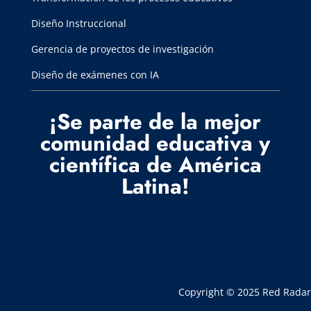
Diseño Instruccional
Gerencia de proyectos de investigación
Diseño de exámenes con IA
¡Se parte de la mejor
comunidad educativa y
científica de América
Latina!
Copyright © 2025 Red Radar. 