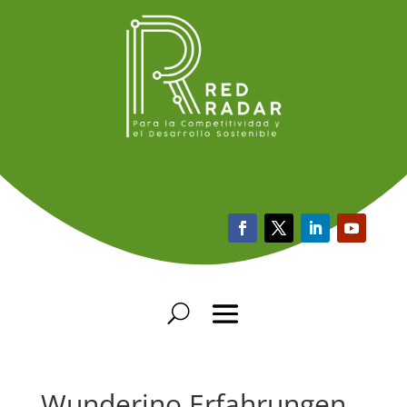
Wunderino Erfahrungen