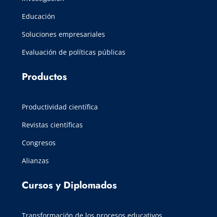
Educación
Soluciones empresariales
Evaluación de políticas públicas
Productos
Productividad científica
Revistas científicas
Congresos
Alianzas
Cursos y Diplomados
Transformación de los procesos educativos