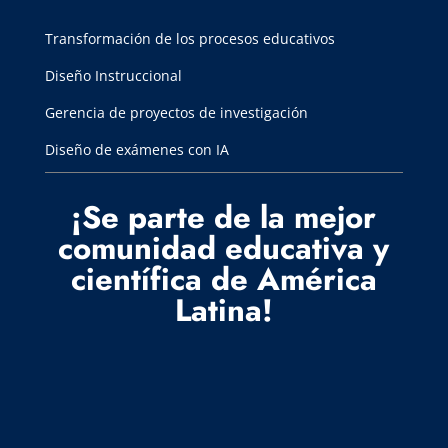
Transformación de los procesos educativos
Diseño Instruccional
Gerencia de proyectos de investigación
Diseño de exámenes con IA
¡Se parte de la mejor
comunidad educativa y
científica de América
Latina!