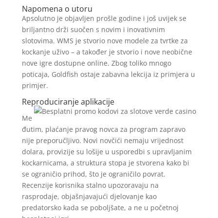
Napomena o utoru
Apsolutno je objavljen prošle godine i još uvijek se
briljantno drži suočen s novim i inovativnim
slotovima. WMS je stvorio nove modele za tvrtke za
kockanje uživo – a također je stvorio i nove neobične
nove igre dostupne online. Zbog toliko mnogo
poticaja, Goldfish ostaje zabavna lekcija iz primjera u
primjer.
Reproduciranje aplikacije
Me
đutim, plaćanje pravog novca za program zapravo
nije preporučljivo. Novi novčići nemaju vrijednost
dolara, provizije su lošije u usporedbi s upravljanim
kockarnicama, a struktura stopa je stvorena kako bi
se ograničio prihod, što je ograničilo povrat.
Recenzije korisnika stalno upozoravaju na
rasprodaje, objašnjavajući djelovanje kao
predatorsko kada se poboljšate, a ne u početnoj