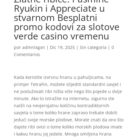
Ryukin i Appreciate u
stvarnom Besplatni
promo kodovi za slotove
verde casino vremenu
por
admnlxgxn
|
Dic 19, 2025
| Sin categoría |
0
Comentarios
Kada koristite izvrsnu hranu u pahuljicama, na
primjer TetraFin, možete slijediti standardni savjet i
ne poslužovati ribi ništa više nego što pojede u dvije
minute. Ako to istražite na internetu, sigurno ste
naišli na nevjerojatnu količinu kontradiktornih
savjeta o tome koliko hrane zapravo trebate dobiti
jedući svoje morske plodove. Morate znati da ono što
dajete ribi ovisi o tome koliko morskih plodova imate
i kakvu hranu joj jedete.
Mnoga omiljena hrana