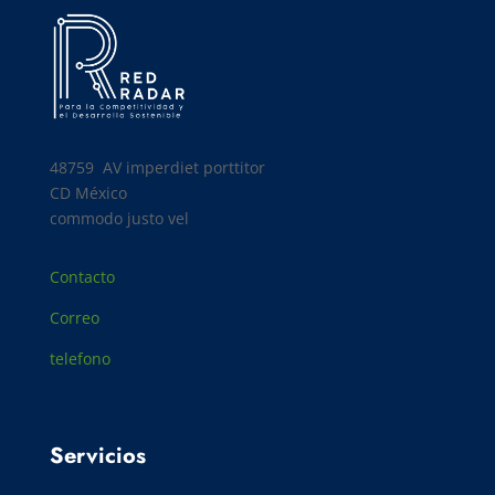
48759 AV
imperdiet porttitor
CD México
commodo justo vel
Contacto
Correo
telefono
Servicios