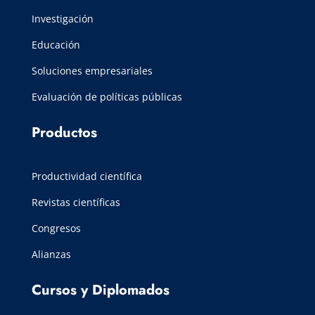
Investigación
Educación
Soluciones empresariales
Evaluación de políticas públicas
Productos
Productividad científica
Revistas científicas
Congresos
Alianzas
Cursos y Diplomados