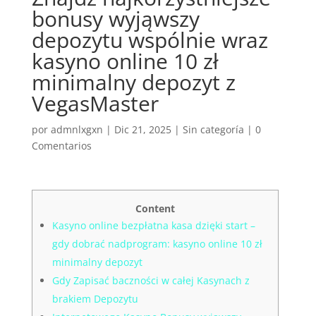
bonusy wyjąwszy
depozytu wspólnie wraz
kasyno online 10 zł
minimalny depozyt z
VegasMaster
por
admnlxgxn
|
Dic 21, 2025
| Sin categoría |
0
Comentarios
Content
Kasyno online bezpłatna kasa dzięki start –
gdy dobrać nadprogram: kasyno online 10 zł
minimalny depozyt
Gdy Zapisać baczności w całej Kasynach z
brakiem Depozytu