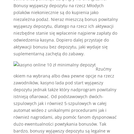
Bonusy wyjąwszy depozytu na rzecz Młodych
polaków niekoniecznie są do kupienia jako
niezależna podaż. Nieraz mieszczą bonus powitalny
wyjąwszy depozytu, dlatego na rzecz ich aktywacji
niezbędne stanie się wpłacenie najpierw zapłaty do
odwiedzenia kasyna. Dopiero dalej przystaje do
aktywacji bonusu bez depozytu, jaki wydaje się
suplementarną zachętą do zabawy.
Rzućmy
okiem na wybraną albo dwa pewne opcje na rzecz
zawodników, kasyno lada pod start wyjąwszy
depozytu jednak także który nadprogram powitalny
istnieją ofiarować. Od podstawowych dwóch-
szpulowych jak i również 5-szpulowych w całej
automat wideo z unikalnymi procedurami jak i
również nagrodami, aby pomóc fanom dysponować
dużo ewentualności powtykania bonusów. Tak
bardzo, bonusy wyjąwszy depozytu są legalne w