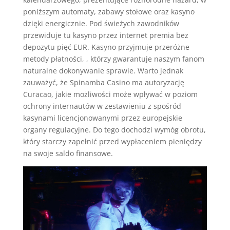
poniższym automaty, zabawy stołowe oraz kasyno
dzięki energicznie. Pod świeżych zawodników
przewiduje tu kasyno przez internet premia bez
depozytu pięć EUR. Kasyno przyjmuje przeróżne
metody płatności, , którzy gwarantuje naszym fanom
naturalne dokonywanie sprawie. Warto jednak
zauważyć, że Spinamba Casino ma autoryzację
Curacao, jakie możliwości może wpływać w poziom
ochrony internautów w zestawieniu z spośród
kasynami licencjonowanymi przez europejskie
organy regulacyjne. Do tego dochodzi wymóg obrotu,
który starczy zapełnić przed wypłaceniem pieniędzy
na swoje saldo finansowe.