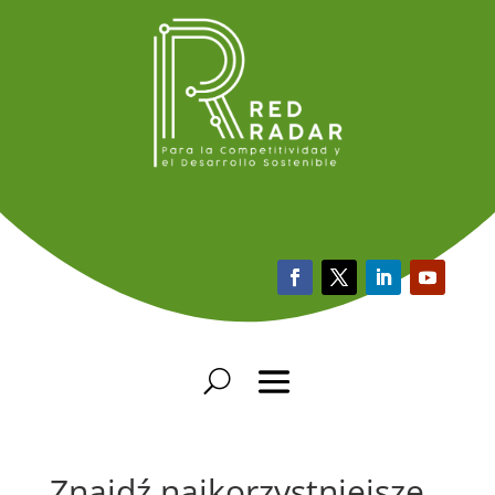
Znajdź najkorzystniejsze